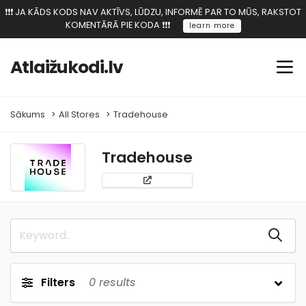
❗️❗️❗️ JA KĀDS KODS NAV AKTĪVS, LŪDZU, INFORMĒ PAR TO MŪS, RAKSTOT
KOMENTĀRĀ PIE KODA ❗️❗️❗️
learn more
Atlaižukodi.lv
Sākums
All Stores
Tradehouse
Tradehouse
Filters
0
results