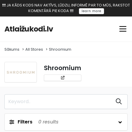
❗️❗️❗️ JA KĀDS KODS NAV AKTĪVS, LŪDZU, INFORMĒ PAR TO MŪS, RAKSTOT
KOMENTĀRĀ PIE KODA ❗️❗️❗️
learn more
Atlaižukodi.lv
Sākums
All Stores
Shroomium
Shroomium
Filters
0
results