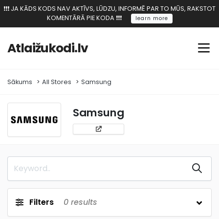
❗️❗️❗️ JA KĀDS KODS NAV AKTĪVS, LŪDZU, INFORMĒ PAR TO MŪS, RAKSTOT
KOMENTĀRĀ PIE KODA ❗️❗️❗️
learn more
Atlaižukodi.lv
Sākums
All Stores
Samsung
Samsung
Filters
0
results