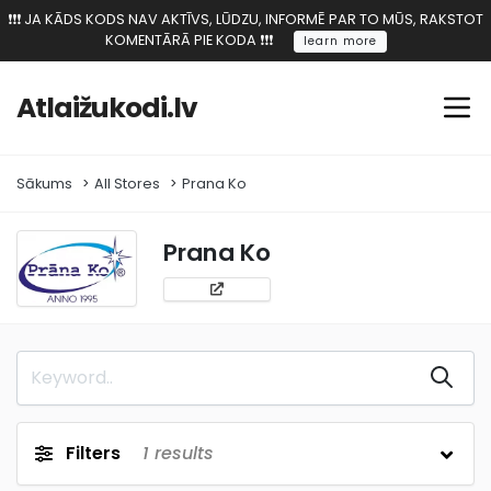
❗️❗️❗️ JA KĀDS KODS NAV AKTĪVS, LŪDZU, INFORMĒ PAR TO MŪS, RAKSTOT
KOMENTĀRĀ PIE KODA ❗️❗️❗️
learn more
Atlaižukodi.lv
Sākums
All Stores
Prana Ko
Prana Ko
Filters
1
results