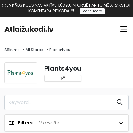
❗️❗️❗️ JA KĀDS KODS NAV AKTĪVS, LŪDZU, INFORMĒ PAR TO MŪS, RAKSTOT
KOMENTĀRĀ PIE KODA ❗️❗️❗️
learn more
Atlaižukodi.lv
Sākums
All Stores
Plants4you
Plants4you
Filters
0
results