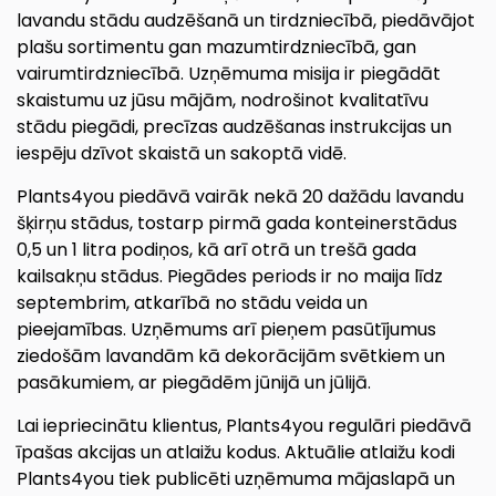
lavandu stādu audzēšanā un tirdzniecībā, piedāvājot
plašu sortimentu gan mazumtirdzniecībā, gan
vairumtirdzniecībā.
Uzņēmuma misija ir piegādāt
skaistumu uz jūsu mājām, nodrošinot kvalitatīvu
stādu piegādi, precīzas audzēšanas instrukcijas un
iespēju dzīvot skaistā un sakoptā vidē.
Plants4you piedāvā vairāk nekā 20 dažādu lavandu
šķirņu stādus, tostarp pirmā gada konteinerstādus
0,5 un 1 litra podiņos, kā arī otrā un trešā gada
kailsakņu stādus.
Piegādes periods ir no maija līdz
septembrim, atkarībā no stādu veida un
pieejamības.
Uzņēmums arī pieņem pasūtījumus
ziedošām lavandām kā dekorācijām svētkiem un
pasākumiem, ar piegādēm jūnijā un jūlijā.
Lai iepriecinātu klientus, Plants4you regulāri piedāvā
īpašas akcijas un atlaižu kodus.
Aktuālie atlaižu kodi
Plants4you tiek publicēti uzņēmuma mājaslapā un