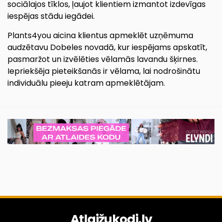
sociālajos tīklos, ļaujot klientiem izmantot izdevīgas
iespējas stādu iegādei.
Plants4you aicina klientus apmeklēt uzņēmuma
audzētavu Dobeles novadā, kur iespējams apskatīt,
pasmaržot un izvēlēties vēlamās lavandu šķirnes.
Iepriekšēja pieteikšanās ir vēlama, lai nodrošinātu
individuālu pieeju katram apmeklētājam.
Atlaižukodi.lv