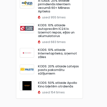
ATLAIDE: 20% atlaide
pirmdienās klientiem
vecumā 60+ Mēness
Aptieka
used 955 times
KODS: 10% atlaide
autoprecēm IC24.lv.
Izņemot riepas, eļļas un
akumulatorus
used 683 times
KODS: 10% atlaide
Internetaptieka, izņemot
zāles
KODS: 20% atlaide Latvijas
pasts pakomātu
sūtījumiem
KODS: 50% atlaide Apollo
Kino biļetēm otrdienās
used 154 times