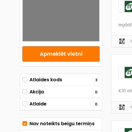
Iegādā
Apmeklēt vietni
Atlaides kods
3
€10 at
Akcija
0
Atlaide
0
Nav noteikts beigu termiņs