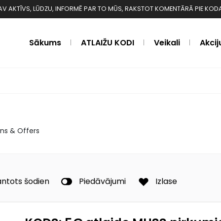
 NAV AKTĪVS, LŪDZU, INFORMĒ PAR TO MŪS, RAKSTOT KOMENTĀRĀ PIE KODA ❗️❗
Sākums
ATLAIŽU KODI
Veikali
Akcij
ns & Offers
ntots šodien
Piedāvājumi
Izlase