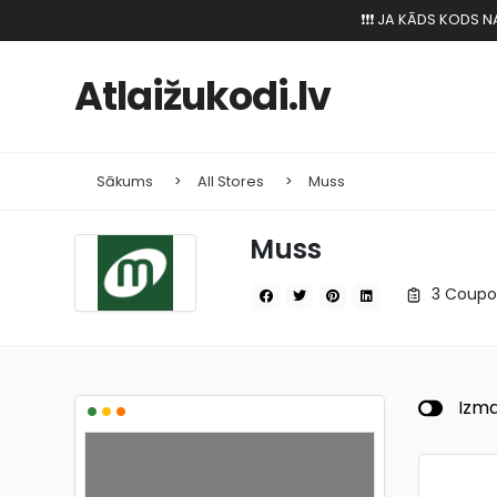
❗️❗️❗️ JA KĀDS KODS
Atlaižukodi.lv
Sākums
All Stores
Muss
Muss
3 Coupo
•
•
•
Izma