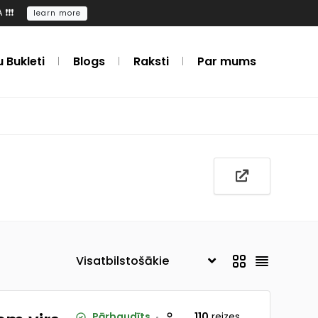
️❗️
learn more
u Bukleti
Blogs
Raksti
Par mums
Pārbaudīts
110
reizes