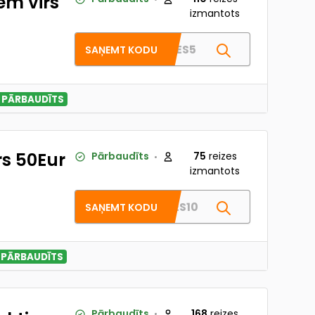
em virs
izmantots
PALDIES5
SAŅEMT KODU
PĀRBAUDĪTS
rs 50Eur
Pārbaudīts
75
reizes
izmantots
PALDIES10
SAŅEMT KODU
PĀRBAUDĪTS
Pārbaudīts
168
reizes