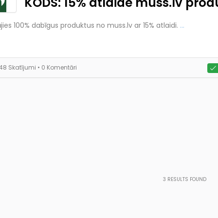
KODS: 15% atlaide muss.lv pro
jies 100% dabīgus produktus no muss.lv ar 15% atlaidi.
...
148 Skatījumi
• 0 Komentāri
3
RESULTS FOUND