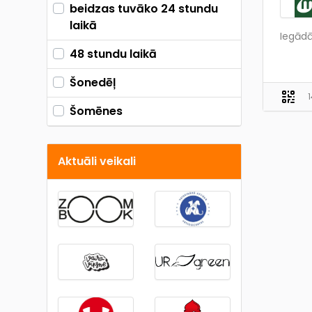
beidzas tuvāko 24 stundu
laikā
Iegādā
48 stundu laikā
Šonedēļ
Šomēnes
Aktuāli veikali