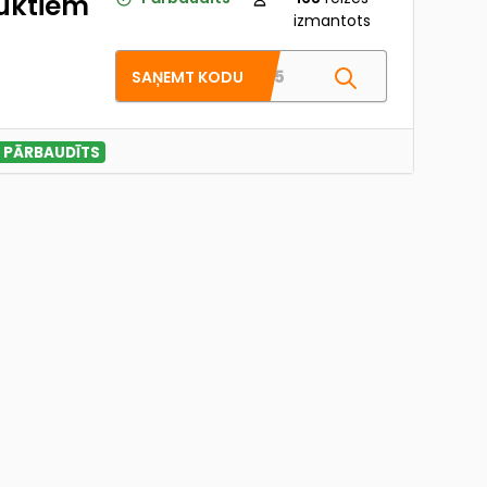
duktiem
izmantots
HEI15
SAŅEMT KODU
PĀRBAUDĪTS