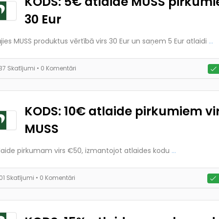
KODS: 5€ atlaide MUSS pirkumi
30 Eur
jies MUSS produktus vērtībā virs 30 Eur un saņem 5 Eur atlaidi
...
137 Skatījumi
• 0 Komentāri
KODS: 10€ atlaide pirkumiem vi
MUSS
laide pirkumam virs €50, izmantojot atlaides kodu
...
101 Skatījumi
• 0 Komentāri