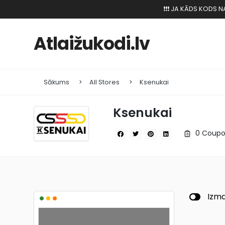
❗️❗️❗️ JA KĀDS KODS
Atlaižukodi.lv
Sākums
All Stores
Ksenukai
Ksenukai
0 Coupo
•
•
•
Izma