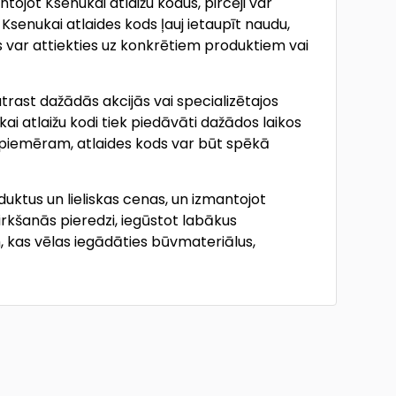
jot Ksenukai atlaižu kodus, pircēji var
Ksenukai atlaides kods ļauj ietaupīt naudu,
s var attiekties uz konkrētiem produktiem vai
atrast dažādās akcijās vai specializētajos
i atlaižu kodi tiek piedāvāti dažādos laikos
 piemēram, atlaides kods var būt spēkā
uktus un lieliskas cenas, un izmantojot
pirkšanās pieredzi, iegūstot labākus
m, kas vēlas iegādāties būvmateriālus,