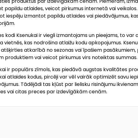
ties produktus par izdevīgākām cenām. Piemēram, izmanto
 papildu atlaides, veicot pirkumus internetā vai veikalos. 
ot iespēju izmantot papildu atlaides vai piedāvājumus, ka
rijām.
es kodi Ksenukai ir viegli izmantojams un pieejams, to var 
a vietnēs, kas nodrošina atlaižu kodu apkopojumus. Ksenuka
 atšķirties atkarībā no sezonas vai īpašiem pasākumiem,
m produktiem vai veicot pirkumus virs noteiktas summas.
ai ir populārs zīmols, kas piedāvā augstas kvalitātes prod
ai atlaides kodus, pircēji var vēl vairāk optimizēt savu ie
ājumus. Tādējādi tas kļūst par lielisku risinājumu ikviena
es vai citas preces par izdevīgākām cenām.