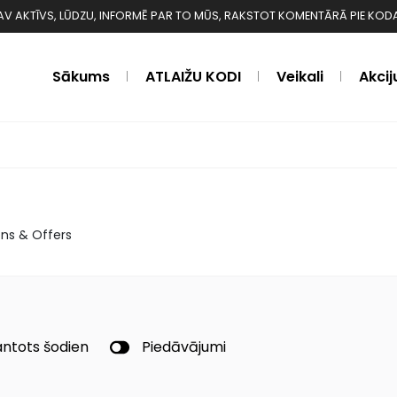
 NAV AKTĪVS, LŪDZU, INFORMĒ PAR TO MŪS, RAKSTOT KOMENTĀRĀ PIE KODA ❗️❗
Sākums
ATLAIŽU KODI
Veikali
Akcij
ns & Offers
ntots šodien
Piedāvājumi