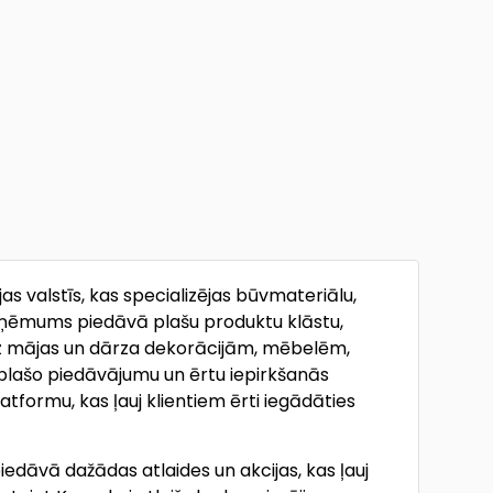
as valstīs, kas specializējas būvmateriālu,
zņēmums piedāvā plašu produktu klāstu,
dz mājas un dārza dekorācijām, mēbelēm,
i, plašo piedāvājumu un ērtu iepirkšanās
atformu, kas ļauj klientiem ērti iegādāties
iedāvā dažādas atlaides un akcijas, kas ļauj