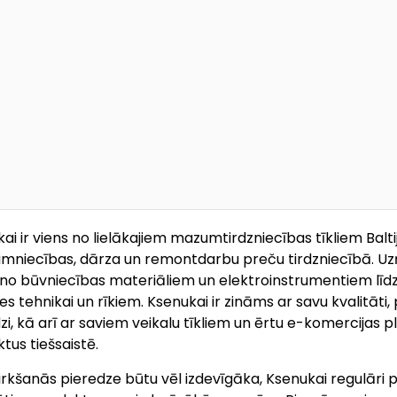
ai ir viens no lielākajiem mazumtirdzniecības tīkliem Baltij
imniecības, dārza un remontdarbu preču tirdzniecībā. U
no būvniecības materiāliem un elektroinstrumentiem lī
es tehnikai un rīkiem. Ksenukai ir zināms ar savu kvalitāt
zi, kā arī ar saviem veikalu tīkliem un ērtu e-komercijas pl
tus tiešsaistē.
pirkšanās pieredze būtu vēl izdevīgāka, Ksenukai regulāri p