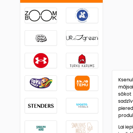
Ksenuk
mājsa
sākot 
sadzīv
piered
produk
Lai ie