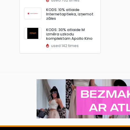
used 702 times
KODS: 10% atlaide
Internetaptieka, izņemot
zāles
KODS: 30% atlaide M
izmēra uzkodu
komplektam Apollo Kino
used 142 times