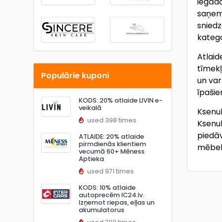
iegādā
saņemt
sniedz
katego
Atlaid
tīmekļ
Populārie kuponi
un var
īpašie
KODS: 20% atlaide LIVIN e-
veikalā
Ksenuk
used 398 times
Ksenuk
piedāv
ATLAIDE: 20% atlaide
pirmdienās klientiem
mēbel
vecumā 60+ Mēness
Aptieka
used 971 times
KODS: 10% atlaide
autoprecēm IC24.lv.
Izņemot riepas, eļļas un
akumulatorus