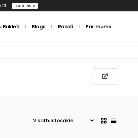
️❗️
learn more
u Bukleti
Blogs
Raksti
Par mums