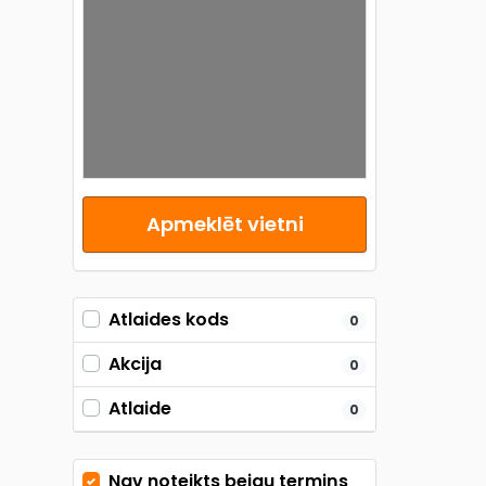
Apmeklēt vietni
Atlaides kods
0
Akcija
0
Atlaide
0
Nav noteikts beigu termiņs