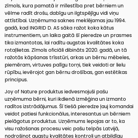
zīmols, kura pamatā ir mīlestība pret bērniem un
vēlme radīt drošu, dabīgu un ilgtspējīgu vidi viņu
attīstībai. Uzņēmuma saknes meklējamas jau 1994.
gadā, kad INGRID D. AS sāka ražot koka kātus
instrumentiem, un laika gaitā šī pieredze un prasmes
tika izmantotas, lai radītu augstas kvalitātes koka
rotaļlietas. Zīmols oficiāli dibināts 2020. gadā, un tā
ražotās kāpšanas trīsstūri, arkas un bērnu mēbeles,
piemēram, virtuves palīgu torņi, tiek veidoti ar lielu
rūpību, ievērojot gan bērnu drošības, gan estētikas
principus.
Joy of Nature produktus iedvesmojuši pašu
uzņēmuma bērni, kuri ikdienā izmēģina un izmanto
radītos izstrādājumus. Šī tiešā pieredze ļauj komandai
veidot patiesi funkcionālus, interesantus un bērniem
pielāgotus produktus. Uzņēmums lepojas ar to, ka
visu ražošanas procesu veic pašu telpās Latvijā,
nodrošinot augstu kvalitātes kontroli un atbildīgu