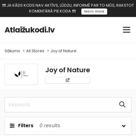
❗️❗️❗️ JA KĀDS KODS NAV AKTĪVS, LŪDZU, INFORMĒ PAR TO MŪS, RAKSTOT
KOMENTĀRĀ PIE KODA ❗️❗️❗️
learn more
Atlaižukodi.lv
Sākums
All Stores
Joy of Nature
Joy of Nature
Filters
0
results