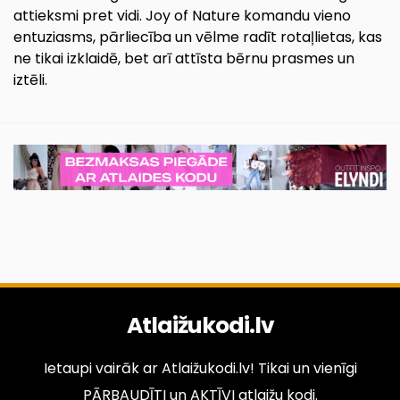
attieksmi pret vidi. Joy of Nature komandu vieno
entuziasms, pārliecība un vēlme radīt rotaļlietas, kas
ne tikai izklaidē, bet arī attīsta bērnu prasmes un
iztēli.
Atlaižukodi.lv
Ietaupi vairāk ar Atlaižukodi.lv! Tikai un vienīgi
PĀRBAUDĪTI un AKTĪVI atlaižu kodi.