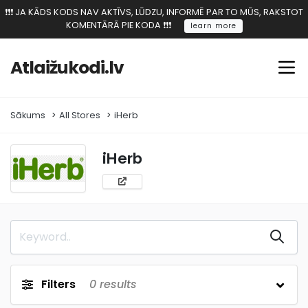
❗️❗️❗️ JA KĀDS KODS NAV AKTĪVS, LŪDZU, INFORMĒ PAR TO MŪS, RAKSTOT
KOMENTĀRĀ PIE KODA ❗️❗️❗️
learn more
Atlaižukodi.lv
Sākums
All Stores
iHerb
iHerb
Filters
0
results