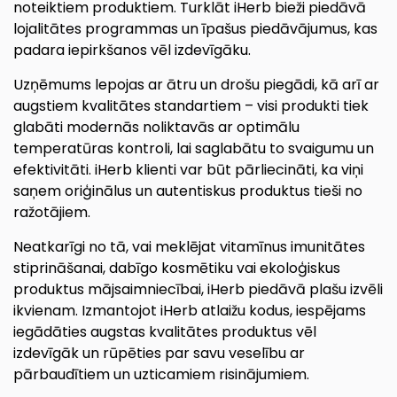
noteiktiem produktiem. Turklāt iHerb bieži piedāvā
lojalitātes programmas un īpašus piedāvājumus, kas
padara iepirkšanos vēl izdevīgāku.
Uzņēmums lepojas ar ātru un drošu piegādi, kā arī ar
augstiem kvalitātes standartiem – visi produkti tiek
glabāti modernās noliktavās ar optimālu
temperatūras kontroli, lai saglabātu to svaigumu un
efektivitāti. iHerb klienti var būt pārliecināti, ka viņi
saņem oriģinālus un autentiskus produktus tieši no
ražotājiem.
Neatkarīgi no tā, vai meklējat vitamīnus imunitātes
stiprināšanai, dabīgo kosmētiku vai ekoloģiskus
produktus mājsaimniecībai, iHerb piedāvā plašu izvēli
ikvienam. Izmantojot iHerb atlaižu kodus, iespējams
iegādāties augstas kvalitātes produktus vēl
izdevīgāk un rūpēties par savu veselību ar
pārbaudītiem un uzticamiem risinājumiem.