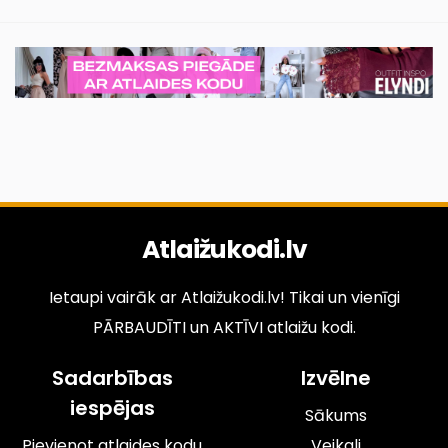
Atlaižukodi.lv
Ietaupi vairāk ar Atlaižukodi.lv! Tikai un vienīgi
PĀRBAUDĪTI un AKTĪVI atlaižu kodi.
Sadarbības
Izvēlne
iespējas
Sākums
Pievienot atlaides kodu
Veikali