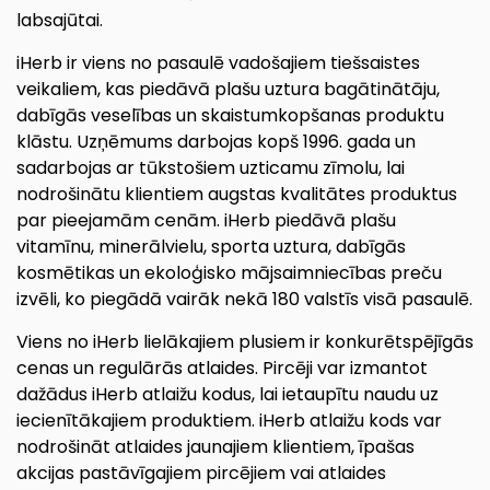
labsajūtai.
iHerb ir viens no pasaulē vadošajiem tiešsaistes
veikaliem, kas piedāvā plašu uztura bagātinātāju,
dabīgās veselības un skaistumkopšanas produktu
klāstu. Uzņēmums darbojas kopš 1996. gada un
sadarbojas ar tūkstošiem uzticamu zīmolu, lai
nodrošinātu klientiem augstas kvalitātes produktus
par pieejamām cenām. iHerb piedāvā plašu
vitamīnu, minerālvielu, sporta uztura, dabīgās
kosmētikas un ekoloģisko mājsaimniecības preču
izvēli, ko piegādā vairāk nekā 180 valstīs visā pasaulē.
Viens no iHerb lielākajiem plusiem ir konkurētspējīgās
cenas un regulārās atlaides. Pircēji var izmantot
dažādus iHerb atlaižu kodus, lai ietaupītu naudu uz
iecienītākajiem produktiem. iHerb atlaižu kods var
nodrošināt atlaides jaunajiem klientiem, īpašas
akcijas pastāvīgajiem pircējiem vai atlaides