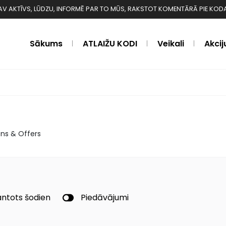
 NAV AKTĪVS, LŪDZU, INFORMĒ PAR TO MŪS, RAKSTOT KOMENTĀRĀ PIE KODA ❗️❗
Sākums
ATLAIŽU KODI
Veikali
Akcij
ns & Offers
ntots šodien
Piedāvājumi