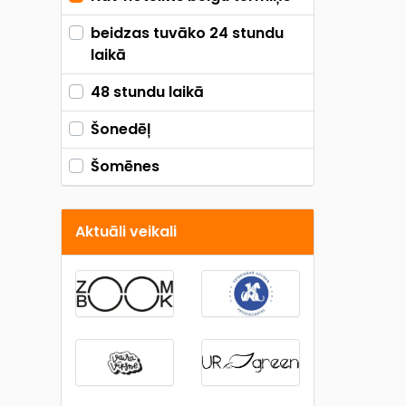
beidzas tuvāko 24 stundu
laikā
48 stundu laikā
Šonedēļ
Šomēnes
Aktuāli veikali