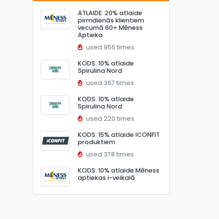
ATLAIDE: 20% atlaide
pirmdienās klientiem
vecumā 60+ Mēness
Aptieka
used 955 times
KODS: 10% atlaide
Spirulina Nord
used 367 times
KODS: 10% atlaide
Spirulina Nord
used 220 times
KODS: 15% atlaide ICONFIT
produktiem
used 378 times
KODS: 10% atlaide Mēness
aptiekas i-veikalā