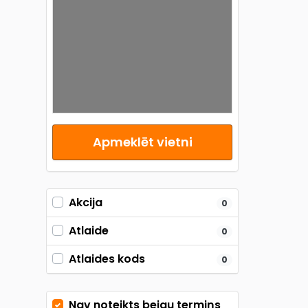
Apmeklēt vietni
Akcija
0
Atlaide
0
Atlaides kods
0
Nav noteikts beigu termiņs