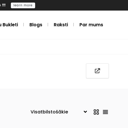
️❗️
learn more
u Bukleti
Blogs
Raksti
Par mums