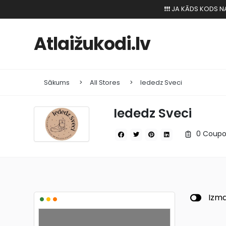
❗️❗️❗️ JA KĀDS KODS
Atlaižukodi.lv
Sākums
All Stores
Iededz Sveci
Iededz Sveci
0 Coupo
•
•
•
Izma