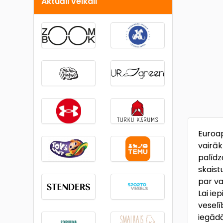
Aktuāli veikali
Euroap
vairāk
palīdz
skaist
par va
Lai ie
veselī
iegādā