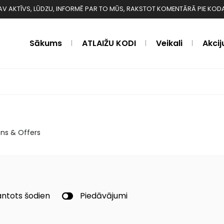
 NAV AKTĪVS, LŪDZU, INFORMĒ PAR TO MŪS, RAKSTOT KOMENTĀRĀ PIE KODA ❗️❗
Sākums
ATLAIŽU KODI
Veikali
Akcij
ns & Offers
ntots šodien
Piedāvājumi