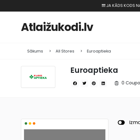
❗️❗️❗️ JA KĀDS KODS
Atlaižukodi.lv
Sākums
All Stores
Euroaptieka
Euroaptieka
0 Coupo
•
•
•
Izma