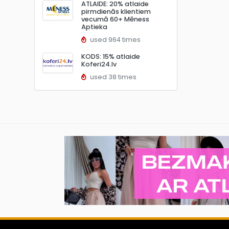
ATLAIDE: 20% atlaide
pirmdienās klientiem
vecumā 60+ Mēness
Aptieka
used 964 times
KODS: 15% atlaide
Koferi24.lv
used 38 times