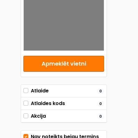
Apmeklēt vietni
Atlaide
0
Atlaides kods
0
Akcija
0
Nav noteikts beigu termiņs