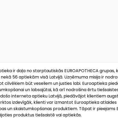
tieka ir daļa no starptautiskās EUROAPOTHECA grupas, ka
 nekā 56 aptiekām visā Latvijā. Uzņēmuma misija ir nodro
ot cilvēkiem būt veseliem un justies labi. Euroaptieka pie
umkopšanai un labsajūtai, kā arī nodrošina ērtu tiešsaistes
došo interneta aptieku Latvijā, piedāvājot klientiem aug
pirktos izdevīgāk, klienti var izmantot Euroaptieka atlaide
bas un skaistumkopšanas produktiem. Tāpat ir pieejams Eur
joties produktus tiešsaistē vai aptiekās.