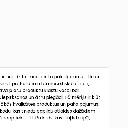
s sniedz farmaceitisko pakalpojumu tīklu ar
šināt profesionālu farmaceitisko aprūpi,
dāvā plašu produktu klāstu veselībai,
 iepirkšanos un ātru piegādi. Tā mērķis ir kļūt
stākās kvalitātes produktus un pakalpojumus.
s kodu, kas sniedz papildu atlaides dažādiem
oaptieka atlaižu kods, kas ļauj ietaupīt,