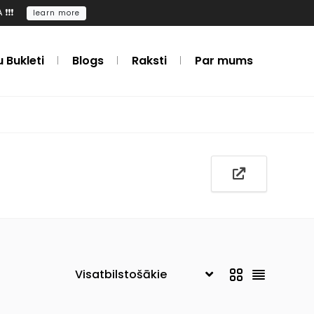
️❗️
learn more
u Bukleti
Blogs
Raksti
Par mums