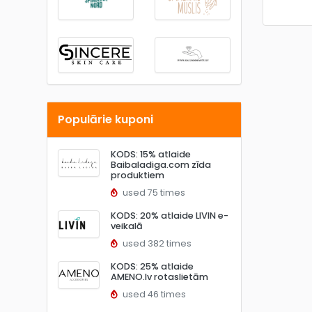
Populārie kuponi
KODS: 15% atlaide
Baibaladiga.com zīda
produktiem
used 75 times
KODS: 20% atlaide LIVIN e-
veikalā
used 382 times
KODS: 25% atlaide
AMENO.lv rotaslietām
used 46 times