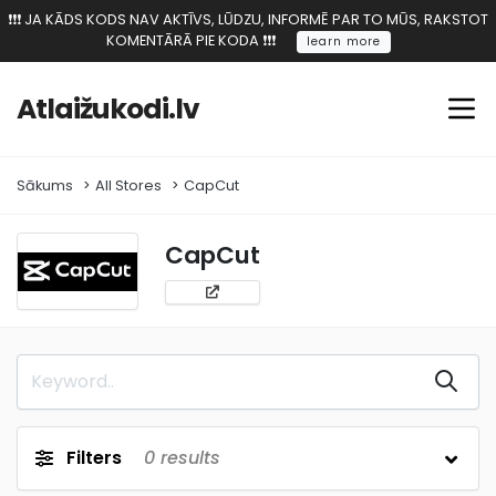
❗️❗️❗️ JA KĀDS KODS NAV AKTĪVS, LŪDZU, INFORMĒ PAR TO MŪS, RAKSTOT
KOMENTĀRĀ PIE KODA ❗️❗️❗️
learn more
Atlaižukodi.lv
Sākums
All Stores
CapCut
CapCut
Filters
0
results