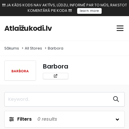
❗️❗️❗️ JA KĀDS KODS NAV AKTĪVS, LŪDZU, INFORMĒ PAR TO MŪS, RAKSTOT
KOMENTĀRĀ PIE KODA ❗️❗️❗️
learn more
Atlaižukodi.lv
Sākums
All Stores
Barbora
Barbora
Filters
0
results