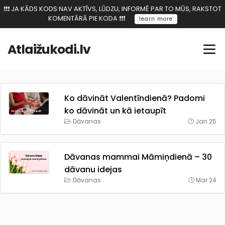
❗️❗️❗️ JA KĀDS KODS NAV AKTĪVS, LŪDZU, INFORMĒ PAR TO MŪS, RAKSTOT
KOMENTĀRĀ PIE KODA ❗️❗️❗️
learn more
Atlaižukodi.lv
Ko dāvināt Valentīndienā? Padomi
ko dāvināt un kā ietaupīt
Dāvanas
Jan 25
Dāvanas mammai Māmiņdienā – 30
dāvanu idejas
Dāvanas
Mar 24