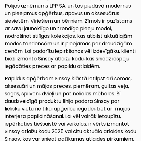
Polijas uzņēmums LPP SA, un tas piedāvā modernus
un pieejamus apģērbus, apavus un aksesuārus
sievietēm, vīriešiem un bērniem. Zīmols ir pazīstams
ar savu jauneklīgo un trendīgo pieeju modei,
nodrošinot stilīgas kolekcijas, kas atbilst aktuālajām
modes tendencēm un ir pieejamas par draudzīgām
cenām. Lai padarītu iepirkšanos vēl izdevīgāku, klienti
bieži izmanto Sinsay atlaižu kodu, kas sniedz iespēju
iegādāties preces ar papildu atlaidēm.
Papildus apģērbam Sinsay klāstā ietilpst arī somas,
aksesuāri un mājas preces, piemēram, gultas veļa,
segas, spilveni, dvieļi un pat nelielas mēbeles. Šī
daudzveidīgā produktu līnija padara Sinsay par
lielisku vietu ne tikai apģērbu iegādei, bet arī mājas
interjera papildināšanai. Lai vēl vairāk ietaupītu,
iepērkoties tiešsaistē vai veikalos, ir vērts izmantot
Sinsay atlaižu kodu 2025 vai citu aktuālo atlaides kodu
Sinsay, kas var sniegt patīkamas atlaides pirkumiem.