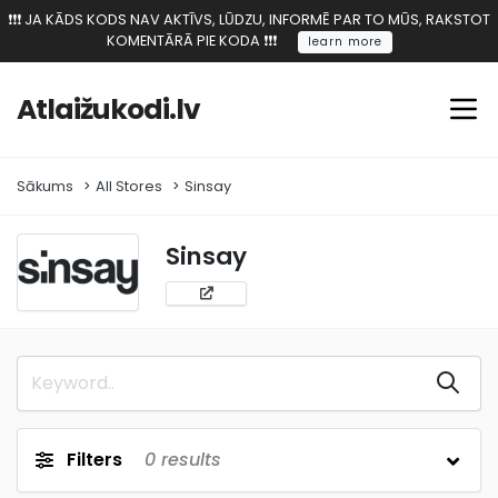
❗️❗️❗️ JA KĀDS KODS NAV AKTĪVS, LŪDZU, INFORMĒ PAR TO MŪS, RAKSTOT
KOMENTĀRĀ PIE KODA ❗️❗️❗️
learn more
Atlaižukodi.lv
Sākums
All Stores
Sinsay
Sinsay
Filters
0
results