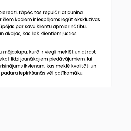
eredzi, tāpēc tas regulāri atjaunina
 šiem kodiem ir iespējams iegūt ekskluzīvas
rūpējas par savu klientu apmierinātību,
n akcijas, kas liek klientiem justies
 mājaslapu, kurā ir viegli meklēt un atrast
sekot līdzi jaunākajiem piedāvājumiem, lai
risinājums ikvienam, kas meklē kvalitāti un
as padara iepirkšanās vēl patīkamāku.