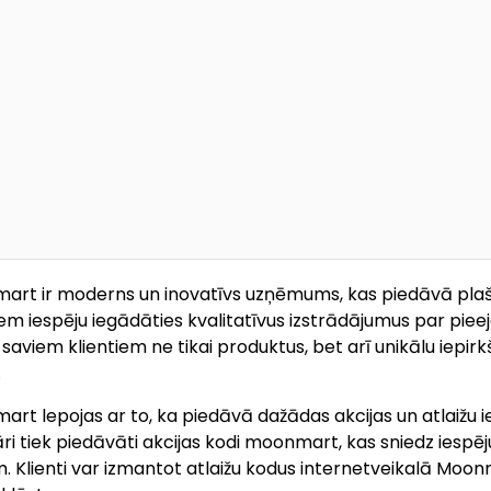
rt ir moderns un inovatīvs uzņēmums, kas piedāvā plaš
iem iespēju iegādāties kvalitatīvus izstrādājumus par p
 saviem klientiem ne tikai produktus, bet arī unikālu iepirkš
.
rt lepojas ar to, ka piedāvā dažādas akcijas un atlaižu i
ri tiek piedāvāti akcijas kodi moonmart, kas sniedz iespē
 Klienti var izmantot atlaižu kodus internetveikalā Moonm