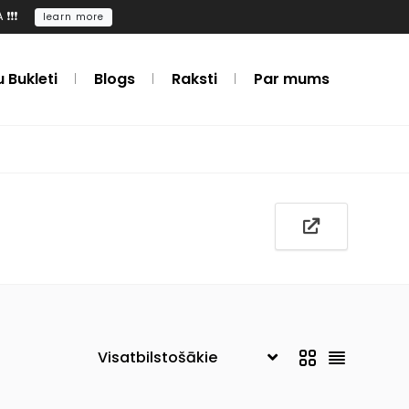
️❗️
learn more
u Bukleti
Blogs
Raksti
Par mums