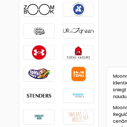
Moonma
klient
sniegt
naudu
Moonma
Regulā
cenām.