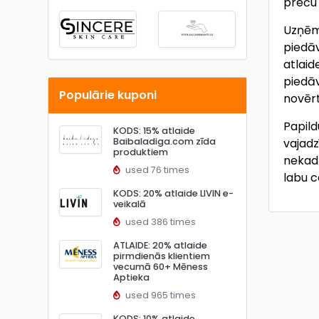
preču 
Uzņēmu
piedāv
atlaid
piedāv
Populārie kuponi
novēr
Papild
KODS: 15% atlaide
Baibaladiga.com zīda
vajadz
produktiem
nekad 
used 76 times
labu c
KODS: 20% atlaide LIVIN e-
veikalā
used 386 times
ATLAIDE: 20% atlaide
pirmdienās klientiem
vecumā 60+ Mēness
Aptieka
used 965 times
KODS: 10% atlaide