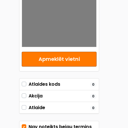
Apmeklēt vietni
Atlaides kods
0
Akcija
0
Atlaide
0
Nav noteikts beigu termiņs