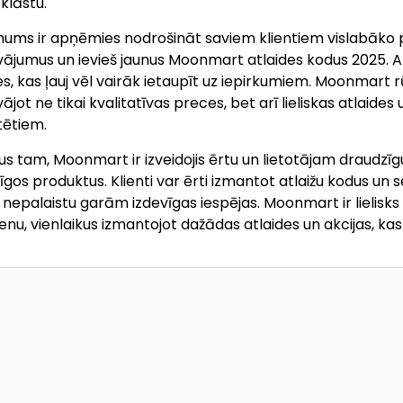
klāstu.
ms ir apņēmies nodrošināt saviem klientiem vislabāko pi
ājumus un ievieš jaunus Moonmart atlaides kodus 2025. Ar
es, kas ļauj vēl vairāk ietaupīt uz iepirkumiem. Moonmart 
ājot ne tikai kvalitatīvas preces, bet arī lieliskas atlaides u
tētiem.
us tam, Moonmart ir izveidojis ērtu un lietotājam draudzīgu
īgos produktus. Klienti var ērti izmantot atlaižu kodus un 
nepalaistu garām izdevīgas iespējas. Moonmart ir lielisks 
enu, vienlaikus izmantojot dažādas atlaides un akcijas, k