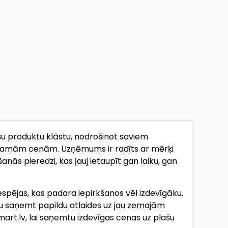
u produktu klāstu, nodrošinot saviem
ieejamām cenām. Uzņēmums ir radīts ar mērķi
anās pieredzi, kas ļauj ietaupīt gan laiku, gan
espējas, kas padara iepirkšanos vēl izdevīgāku.
ju saņemt papildu atlaides uz jau zemajām
art.lv, lai saņemtu izdevīgas cenas uz plašu