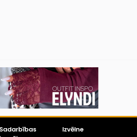
Sadarbības
Izvēlne