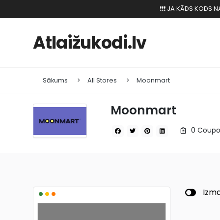
❗️❗️❗️ JA KĀDS KODS
Atlaižukodi.lv
Sākums
All Stores
Moonmart
Moonmart
0 Coupo
•
•
•
Izma