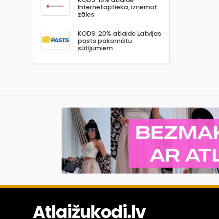
Internetaptieka, izņemot
zāles
KODS: 20% atlaide Latvijas
pasts pakomātu
sūtījumiem
Atlaižukodi.lv