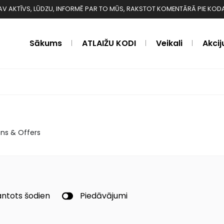
 NAV AKTĪVS, LŪDZU, INFORMĒ PAR TO MŪS, RAKSTOT KOMENTĀRĀ PIE KODA ❗️❗
Sākums
ATLAIŽU KODI
Veikali
Akcij
ns & Offers
ntots šodien
Piedāvājumi