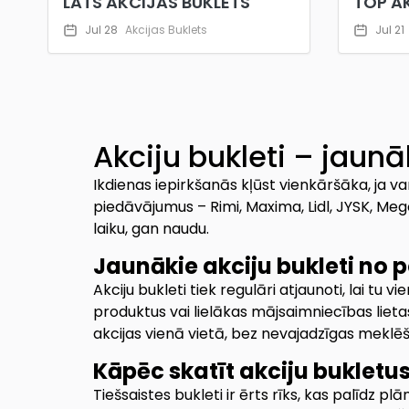
LATS AKCIJAS BUKLETS
TOP A
Jul 28
Akcijas Buklets
Jul 21
Akciju bukleti – jaunā
Ikdienas iepirkšanās kļūst vienkāršāka, ja va
piedāvājumus – Rimi, Maxima, Lidl, JYSK, Mego,
laiku, gan naudu.
Jaunākie akciju bukleti no 
Akciju bukleti tiek regulāri atjaunoti, lai t
produktus vai lielākas mājsaimniecības lietas,
akcijas vienā vietā, bez nevajadzīgas meklēš
Kāpēc skatīt akciju bukletus
Tiešsaistes bukleti ir ērts rīks, kas palīdz p