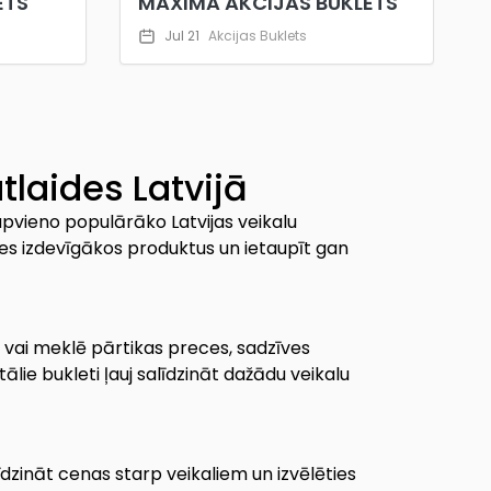
ETS
MAXIMA AKCIJAS BUKLETS
Jul 21
Akcijas Buklets
tlaides Latvijā
 apvieno populārāko Latvijas veikalu
ēties izdevīgākos produktus un ietaupīt gan
ā, vai meklē pārtikas preces, sadzīves
ālie bukleti ļauj salīdzināt dažādu veikalu
līdzināt cenas starp veikaliem un izvēlēties