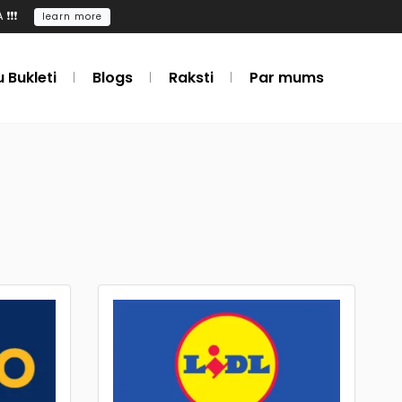
️❗️
learn more
u Bukleti
Blogs
Raksti
Par mums