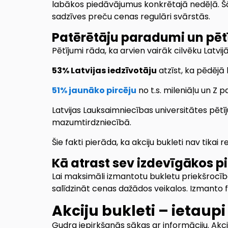
labākos piedāvājumus konkrētajā nedēļā. Šāda
sadzīves preču cenas regulāri svārstās.
Patērētāju paradumi un pētī
Pētījumi rāda, ka arvien vairāk cilvēku Latv
53% Latvijas iedzīvotāju
atzīst, ka pēdējā
51% jaunāko pircēju
no t.s. mileniāļu un Z 
Latvijas Lauksaimniecības universitātes pētī
mazumtirdzniecībā.
Šie fakti pierāda, ka akciju bukleti nav tikai
Kā atrast sev izdevīgākos 
Lai maksimāli izmantotu bukletu priekšrocības
salīdzināt cenas dažādos veikalos. Izmanto f
Akciju bukleti – ietaup
Gudra iepirkšanās sākas ar informāciju. Ak