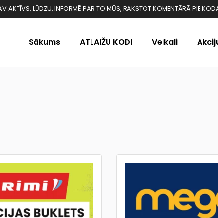
 NAV AKTĪVS, LŪDZU, INFORMĒ PAR TO MŪS, RAKSTOT KOMENTĀRĀ PIE KODA ❗️❗
Sākums
ATLAIŽU KODI
Veikali
Akcij