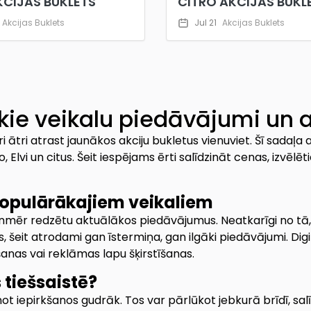
KCIJAS BUKLETS
CITRO AKCIJAS BUKL
Akcijas Buklets
Jul 21
Akcijas Buklets
kie veikalu piedāvājumi un a
ri ātri atrast jaunākos akciju bukletus vienuviet. Šī sadaļa
 Elvi un citus. Šeit iespējams ērti salīdzināt cenas, izvēl
populārākajiem veikaliem
u vienmēr redzētu aktuālākos piedāvājumus. Neatkarīgi no t
 šeit atrodami gan īstermiņa, gan ilgāki piedāvājumi. Digit
anas vai reklāmas lapu šķirstīšanas.
 tiešsaistē?
lānot iepirkšanos gudrāk. Tos var pārlūkot jebkurā brīdī, sa