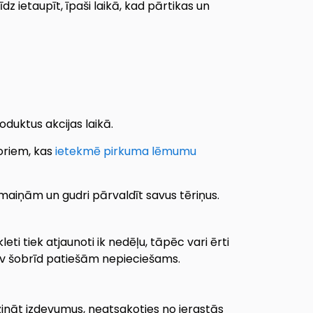
 ietaupīt, īpaši laikā, kad pārtikas un
oduktus akcijas laikā.
toriem, kas
ietekmē pirkuma lēmumu
izmaiņām un gudri pārvaldīt savus tēriņus.
ti tiek atjaunoti ik nedēļu, tāpēc vari ērti
 tev šobrīd patiešām nepieciešams.
ināt izdevumus, neatsakoties no ierastās