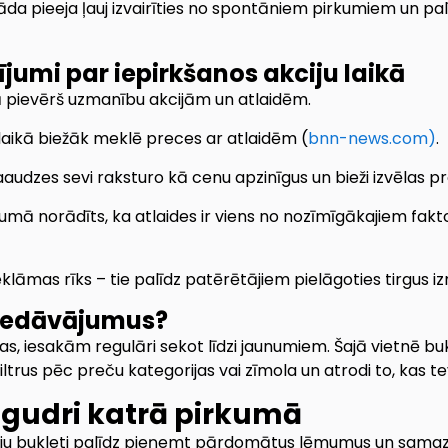
 pieeja ļauj izvairīties no spontāniem pirkumiem un palīdz
jumi par iepirkšanos akciju laikā
ijā pievērš uzmanību akcijām un atlaidēm.
 laikā biežāk meklē preces ar atlaidēm (
bnn-news.com)
.
paaudzes sevi raksturo kā cenu apzinīgus un bieži izvēlas pr
jumā norādīts, ka atlaides ir viens no nozīmīgākajiem fak
 reklāmas rīks – tie palīdz patērētājiem pielāgoties tirgus 
piedāvājumus?
, iesakām regulāri sekot līdzi jaunumiem. Šajā vietnē bukle
iltrus pēc preču kategorijas vai zīmola un atrodi to, kas
i gudri katrā pirkumā
ciju bukleti palīdz pieņemt pārdomātus lēmumus un samaz