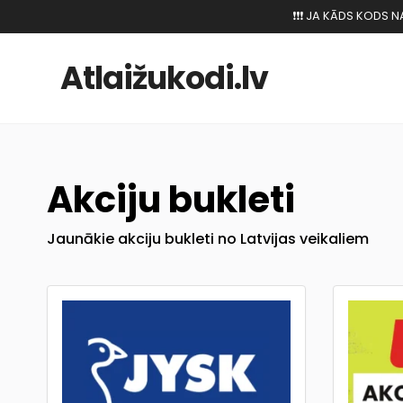
❗️❗️❗️ JA KĀDS KODS
Atlaižukodi.lv
Akciju bukleti
Jaunākie akciju bukleti no Latvijas veikaliem